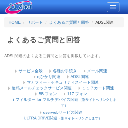
Toggle
navigati
HOME
サポート
よくあるご質問と回答
ADSL関連
よくあるご質問と回答
ADSL関連のよくあるご質問と回答を掲載しています。
サービス全般
各種お手続き
メール関連
ejひかり関連
ADSL関連
マカフィー・セキュリティスイート関連
迷惑メールチェックサービス関連
１１７カード関連
BB フォン
117 フォン
i-フィルター for マルチデバイス関連
（別サイトへリンクしま
す）
userwebサービス関連
ULTRA DRIVE関連
（別サイトへリンクします）