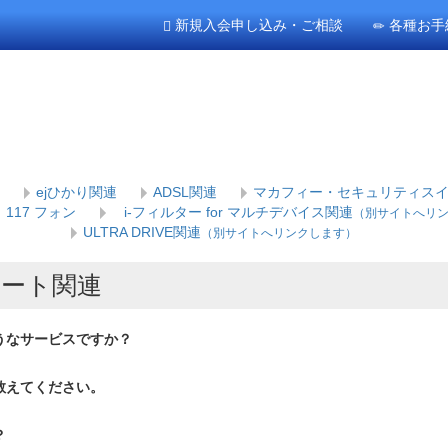
新規入会申し込み・ご相談
各種お手
ejひかり関連
ADSL関連
マカフィー・セキュリティス
117 フォン
i-フィルター for マルチデバイス関連
（別サイトへリ
ULTRA DRIVE関連
（別サイトへリンクします）
ート関連
うなサービスですか？
教えてください。
？