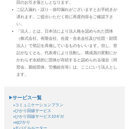
回のお引き落としとなります。
ご記入漏れ・誤り・捺印漏れがございますとお手続きが
遅れます。ご提出いただく前に再度内容をご確認下さ
い。
「法人」とは、日本法により法人格を認められた団体
（株式会社、有限会社、合資・合名会社及び社団・財団
法人）で登記を具備しているものをいいます。但し、登
記がなくとも、代表者により活動し、構成員の変動にか
かわらず永続的に団体が存続すると認められる場合（同
窓会、親睦団体、労働組合等）は、ここにいう法人とし
ます。
サービス一覧
コミュニケーションプラン
ひかり回線サービス
ひかり回線サービス10ギガ
ejひかり
モバイルルーター