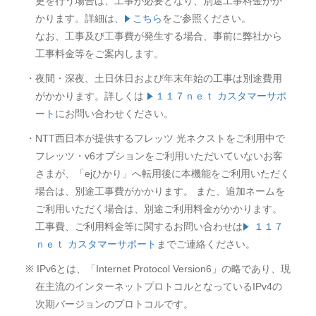
更を行う場合は、工事が必要となり、別途工事料金がか
かります。詳細は、
こちら
をご参照ください。
なお、工事及び工事費が発生する場合、事前に弊社から
工事料金等をご案内します。
・夜間・深夜、土日休日および年末年始の工事は別途費用
がかかります。詳しくは
１１７ｎｅｔ カスタマーサポ
ート
にお問い合わせください。
・NTT西日本が提供するフレッツ 光ネクストをご利用中で
フレッツ・v6オプションをご利用いただいていないお客
さまが、「ejひかり」へ転用後に本機能をご利用いただく
場合は、別途工事費がかかります。 また、追加ネームを
ご利用いただく場合は、別途ご利用料金がかかります。
工事費、ご利用料金等に関するお問い合わせは
１１７
ｎｅｔ カスタマーサポート
までご連絡ください。
※ IPv6とは、「Internet Protocol Version6」の略であり、現
在主流のインターネットプロトコルとなっているIPv4の
次期バージョンのプロトコルです。