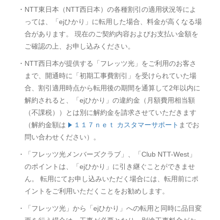
・NTT東日本（NTT西日本）の各種割引の適用状況等によ
っては、「ejひかり」に転用した場合、料金が高くなる場
合があります。 現在のご契約内容およびお支払い金額を
ご確認の上、お申し込みください。
・NTT西日本が提供する「フレッツ光」をご利用のお客さ
まで、開通時に「初期工事費割引」を受けられていた場
合、割引適用時点から転用後の期間を通算して2年以内に
解約されると、「ejひかり」の違約金（月額費用相当額
（不課税））とは別に解約金を請求させていただきます
（解約金額は
１１７ｎｅｔ カスタマーサポート
までお
問い合わせください）。
・「フレッツ光メンバーズクラブ」、「Club NTT-West」
のポイントは、「ejひかり」に引き継ぐことができませ
ん。 転用にてお申し込みいただく場合には、転用前にポ
イントをご利用いただくことをお勧めします。
・「フレッツ光」から「ejひかり」への転用と同時に品目変