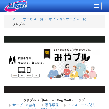
Toggle
navigati
HOME
サービス一覧
オプションサービス一覧
みやブル
みやブル（旧Internet SagiWall）トップ
サービスの詳細
動作環境
インストール方法