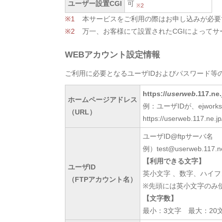
ユーザー設置CGI
可
※2
本サービスをご利用の際はお申し込みが必要
万一、お客様にて設置されたCGIによって
WEBアカウント設定情報
ご利用に必要となるユーザIDおよびパスワード等
https://
userweb
.117.n
ホームページアドレス
例：ユーザIDが、ejwor
（URL）
https://userweb.117.n
ユーザID@ftpサーバ名
例）test@userweb.117.ne
【利用できる文字】
ユーザID
英小文字 、数字、ハイフン[ 
（FTPアカウント名）
※先頭には英小文字のみ
【文字数】
最小：3文字 最大：20