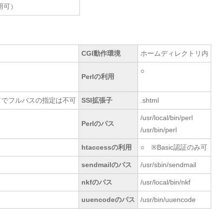
用可）
CGI動作環境
ホームディレクトリ内
○
Perlの利用
ンドでフルパスの指定は不可
SSI拡張子
.shtml
/usr/local/bin/perl
Perlのパス
/usr/bin/perl
htaccessの利用
○ ※Basic認証のみ可
sendmailのパス
/usr/sbin/sendmail
nkfのパス
/usr/local/bin/nkf
uuencodeのパス
/usr/bin/uuencode