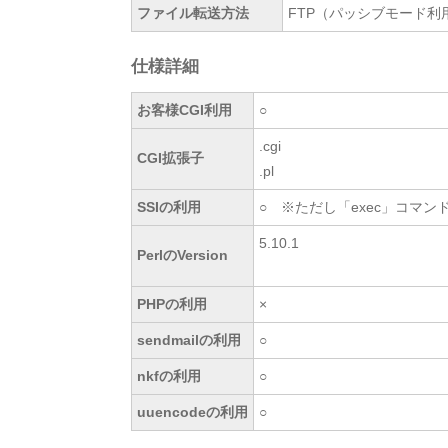
ファイル転送方法
FTP（パッシブモード利
仕様詳細
お客様CGI利用
○
.cgi
CGI拡張子
.pl
SSIの利用
○ ※ただし「exec」コマ
5.10.1
PerlのVersion
PHPの利用
×
sendmailの利用
○
nkfの利用
○
uuencodeの利用
○