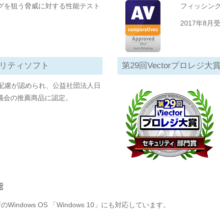
グを狙う脅威に対する性能テスト
フィッシン
2017年8月
ュリティソフト
第29回Vectorプロレジ
配慮が認められ、公益社団法人日
協議会の推薦商品に認定。
能
のWindows OS 「Windows 10」にも対応しています。